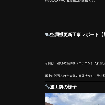
株式会社Lead、更新担当の富山です。
o
o
k
空調機更新工事レポート【
今回は、建物の空調機（エアコン）入れ替
屋上に設置された大型の室外機から、天井
施工前の様子