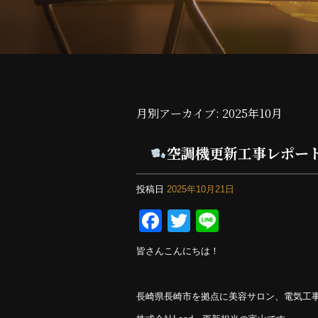
月別アーカイブ:
2025年10月
空調機更新工事レポー
投稿日
2025年10月21日
F
T
Li
a
wi
n
皆さんこんにちは！
c
tt
e
e
er
長崎県長崎市を拠点に美容サロン、電気工
b